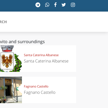
RCH
vito and surroundings
SICILIA
Santa Caterina Albanese
Santa Caterina Albanese
TOSCANA
TRENTINO-ALTO ADIGE
UMBRIA
Fagnano Castello
Fagnano Castello
VALLE D'AOSTA
VENETO