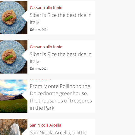
Cassano allo Ionio
Sibari's Rice the best rice in
Italy
11 nov 2021
Cassano allo Ionio
Sibari's Rice the best rice in
Italy
11 nov 2021
Castrovillari
From Monte Pollino to the
Dolcedorme greenhouse,
the thousands of treasures
in the Park
6 nov 2019
San Nicola Arcella
San Nicola Arcella, a little