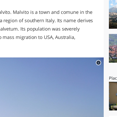
O
SARDEGNA
vito. Malvito is a town and comune in the
a region of southern Italy. Its name derives
alvetum. Its population was severely
o mass migration to USA, Australia,
c
Pla