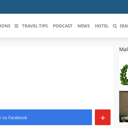
IONS
TRAVEL TIPS
PODCAST
NEWS
HOTEL
SEA
Mal
 le regioni italiane
ZZO
LIGURIA
LICATA
LOMBARDIA
BRIA
MARCHE
ANIA
MOLISE
IA-ROMAGNA
PIEMONTE
+
di
su Facebook
I-VENEZIA GIULIA
PUGLIA