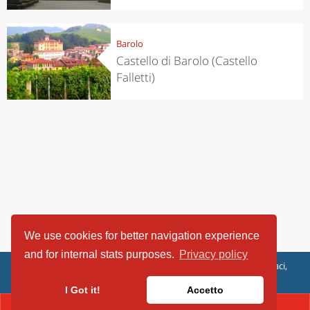
Barolo
Castello di Barolo (Castello
Falletti)
We use cookies for better navigation experience
and for internal stats purposes.
Privacy policy
ViaggiArt - © 2013-2026 Altrama Italia SRL | Piazza Caduti di Capaci,
6/C - 87100 Cosenza, Italia - P.IVA 03321690780
I Got it!
Accetto