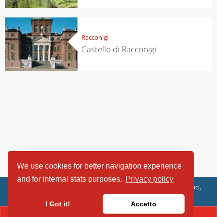
Racconigi
Castello di Racconigi
We use cookies for better navigation experience
and for internal stats purposes.
Privacy policy
ViaggiArt - © 2013-2026 Altrama Italia SRL | Piazza Caduti di Capaci,
6/C - 87100 Cosenza, Italia - P.IVA 03321690780
I Got it!
Accetto