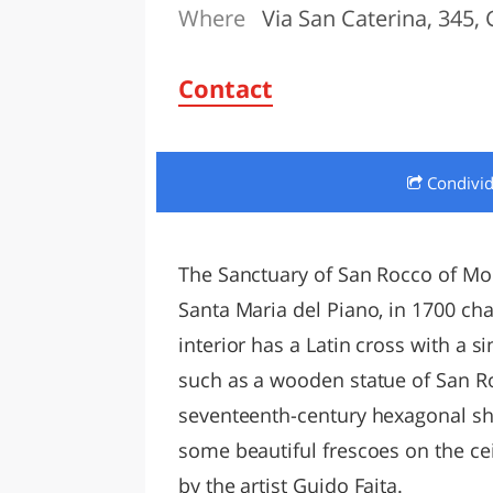
Where
Via San Caterina, 345, 
LAZI
Contact
Condivi
The Sanctuary of San Rocco of Mont
Santa Maria del Piano, in 1700 ch
interior has a Latin cross with a 
such as a wooden statue of San Ro
seventeenth-century hexagonal sh
some beautiful frescoes on the cei
by the artist Guido Faita.