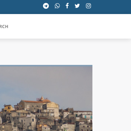
RCH
SICILIA
TOSCANA
TRENTINO-ALTO ADIGE
UMBRIA
VALLE D'AOSTA
VENETO