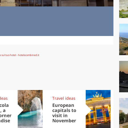
deas
Travel ideas
Exp
cola
European
Let
, a
capitals to
tri
corner
visit in
Sco
adise
November
dis
to