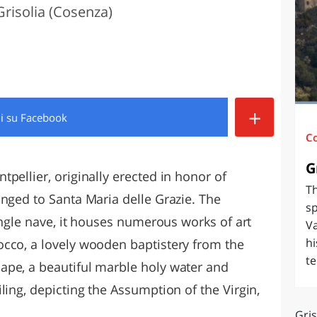
Grisolia (Cosenza)
O
SARDEGNA
+
di
su Facebook
C
G
pellier, originally erected in honor of
Th
anged to Santa Maria delle Grazie. The
sp
single nave, it houses numerous works of art
Va
hi
cco, a lovely wooden baptistery from the
te
ape, a beautiful marble holy water and
ling, depicting the Assumption of the Virgin,
Gris