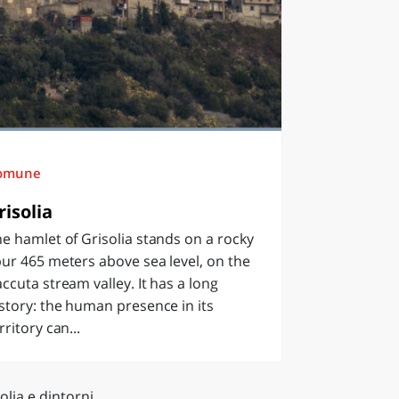
omune
risolia
e hamlet of Grisolia stands on a rocky
ur 465 meters above sea level, on the
ccuta stream valley. It has a long
story: the human presence in its
rritory can...
olia e dintorni