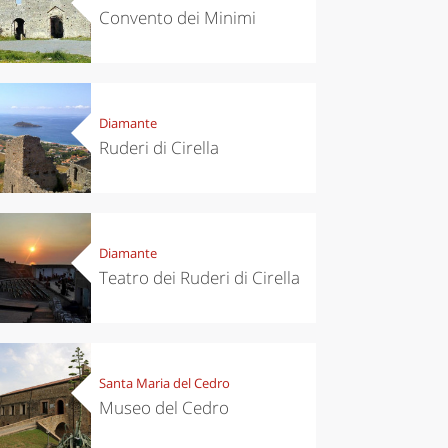
Convento dei Minimi
Diamante
Ruderi di Cirella
Diamante
Teatro dei Ruderi di Cirella
eriences
Kitchen
’s take a
Autumn in
Santa Maria del Cedro
p to
Trentino:
pello to
DOC apples,
Museo del Cedro
cover the
wines,
nnara
cheeses and