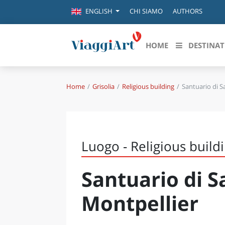
CHI SIAMO
AUTHORS
ENGLISH
HOME
DESTINAT
Home
Grisolia
Religious building
Santuario di S
Destinazioni in evidenza
Scopri
CANAZEI
ABRU
VENEZIA
BASI
MILANO
Luogo - Religious build
FIRENZE
CALA
NAPOLI
Santuario di S
CAMP
BOLOGNA
LA SILA
EMIL
Montpellier
IL SALENTO
FRIUL
RIMINI