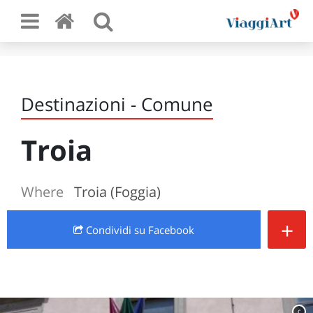
Destinazioni - Comune
Troia
Where
Troia (Foggia)
+
Condividi
su Facebook
c