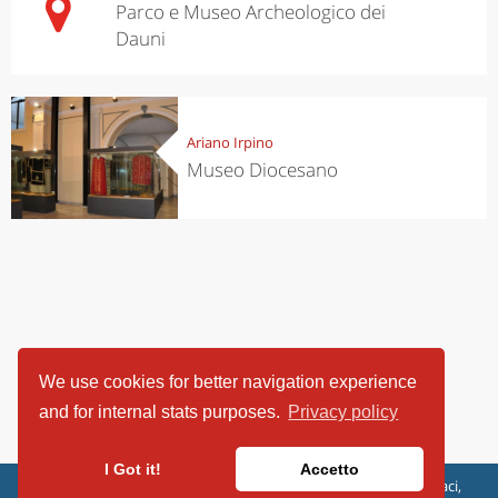
Parco e Museo Archeologico dei
Dauni
Ariano Irpino
Museo Diocesano
We use cookies for better navigation experience
and for internal stats purposes.
Privacy policy
I Got it!
Accetto
ViaggiArt - © 2013-2026 Altrama Italia SRL | Piazza Caduti di Capaci,