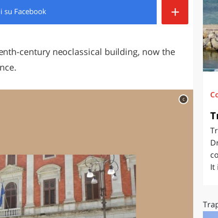
+
di
su Facebook
O
SARDEGNA
enth-century neoclassical building, now the
ince.
C
c
T
Tr
Dr
co
It
Trap