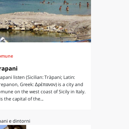
omune
rapani
apani listen (Sicilian: Tràpani; Latin:
epanon, Greek: Δρέπανον) is a city and
mune on the west coast of Sicily in Italy.
 is the capital of the...
ani e dintorni