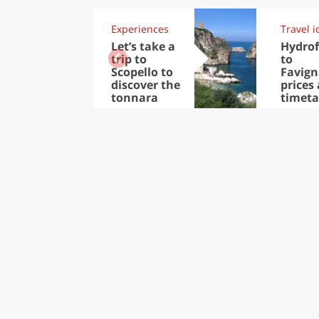
Experiences
Travel i
Let’s take a
Hydrof
trip to
to
Scopello to
Favign
discover the
prices
tonnara
timeta