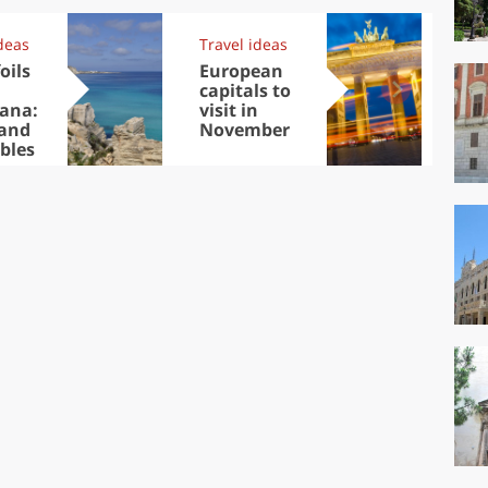
deas
Travel ideas
Kit
oils
European
Au
capitals to
Tre
ana:
visit in
DOC
 and
November
win
bles
che
Ciu