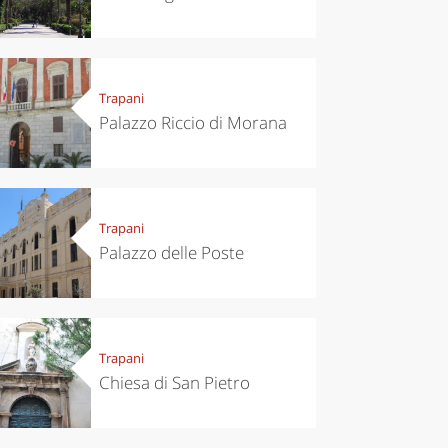
chen
Kitchen
tumn in
Sibari's Rice
ntino:
the best rice
Trapani
 apples,
in Italy
es,
Palazzo Riccio di Morana
eses and
ìga
Trapani
Palazzo delle Poste
Trapani
Chiesa di San Pietro