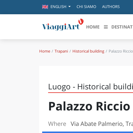
CHI SIAMO
AUTHORS
ENGLISH
HOME
DESTINAT
Home
Trapani
Historical building
Palazzo Ricci
Destinazioni in evidenza
Scopri
CANAZEI
ABRU
VENEZIA
BASI
MILANO
Luogo - Historical build
FIRENZE
CALA
NAPOLI
Palazzo Riccio
CAMP
BOLOGNA
LA SILA
EMIL
IL SALENTO
Where
Via Abate Palmerio, Tr
FRIUL
RIMINI