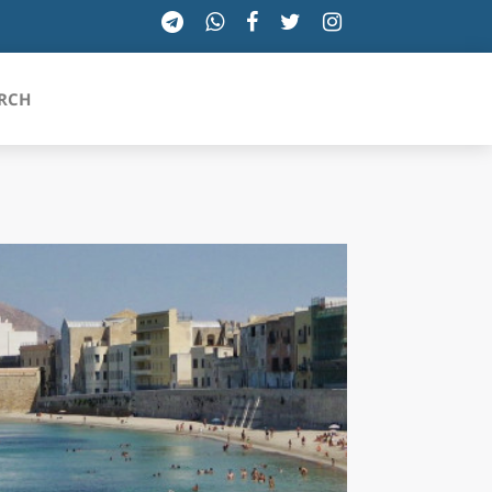
RCH
SICILIA
TOSCANA
TRENTINO-ALTO ADIGE
UMBRIA
VALLE D'AOSTA
VENETO