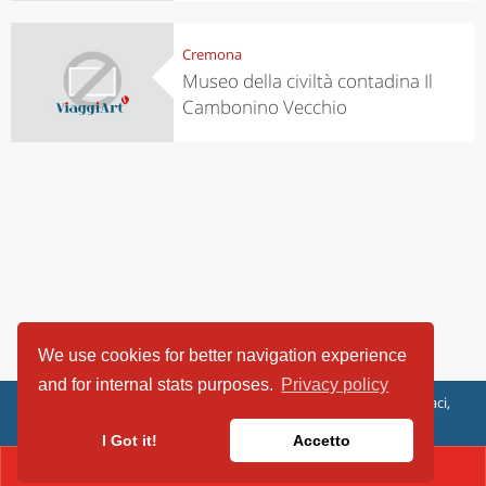
Cremona
Museo della civiltà contadina Il
Cambonino Vecchio
We use cookies for better navigation experience
and for internal stats purposes.
Privacy policy
ViaggiArt - © 2013-2026 Altrama Italia SRL | Piazza Caduti di Capaci,
6/C - 87100 Cosenza, Italia - P.IVA 03321690780
I Got it!
Accetto
CONTACT(037265536)