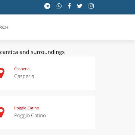
RCH
cantica and surroundings
SICILIA
Casperia
Casperia
TOSCANA
TRENTINO-ALTO ADIGE
UMBRIA
Poggio Catino
Poggio Catino
VALLE D'AOSTA
VENETO