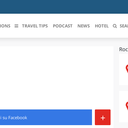
IONS
TRAVEL TIPS
PODCAST
NEWS
HOTEL
SEA
Roc
 le regioni italiane
ZZO
LIGURIA
LICATA
LOMBARDIA
BRIA
MARCHE
ANIA
MOLISE
IA-ROMAGNA
PIEMONTE
+
di
su Facebook
I-VENEZIA GIULIA
PUGLIA