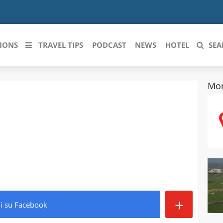
IONS
TRAVEL TIPS
PODCAST
NEWS
HOTEL
SEA
Mor
 le regioni italiane
ZZO
LIGURIA
LICATA
LOMBARDIA
BRIA
MARCHE
ANIA
MOLISE
IA-ROMAGNA
PIEMONTE
+
di
su Facebook
I-VENEZIA GIULIA
PUGLIA