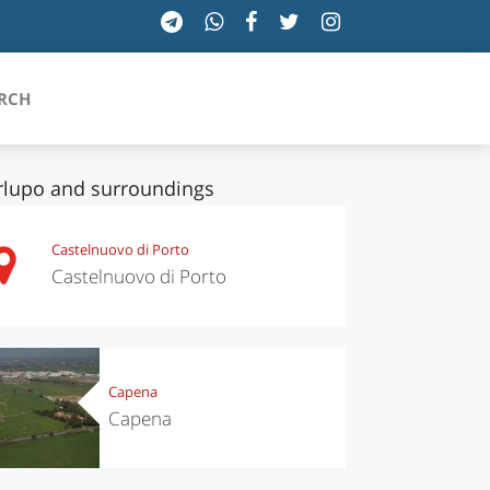
RCH
lupo and surroundings
SICILIA
Castelnuovo di Porto
Castelnuovo di Porto
TOSCANA
TRENTINO-ALTO ADIGE
UMBRIA
Capena
Capena
VALLE D'AOSTA
VENETO