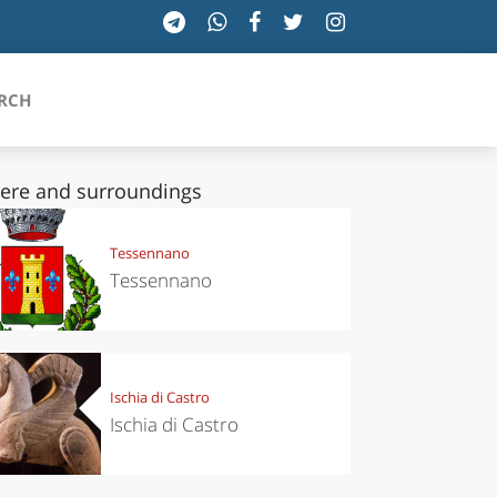
RCH
lere and surroundings
SICILIA
Tessennano
Tessennano
TOSCANA
TRENTINO-ALTO ADIGE
UMBRIA
Ischia di Castro
Ischia di Castro
VALLE D'AOSTA
VENETO