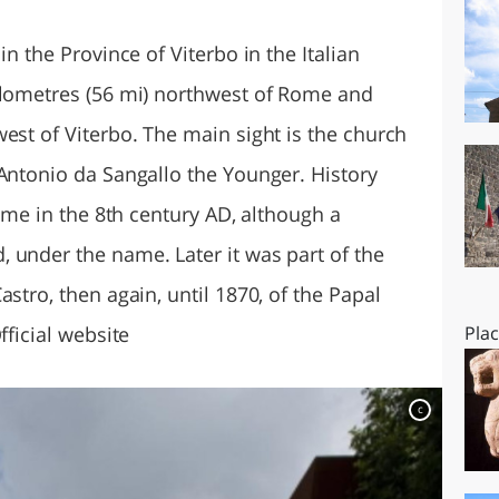
O
SARDEGNA
in the Province of Viterbo in the Italian
ilometres (56 mi) northwest of Rome and
est of Viterbo. The main sight is the church
 Antonio da Sangallo the Younger. History
time in the 8th century AD, although a
 under the name. Later it was part of the
stro, then again, until 1870, of the Papal
fficial website
Pla
c