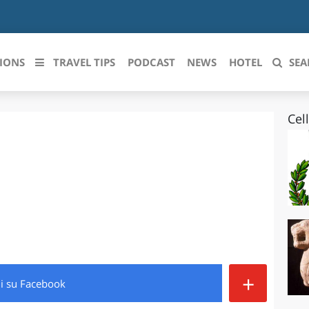
IONS
TRAVEL TIPS
PODCAST
NEWS
HOTEL
SEA
Cel
 le regioni italiane
ZZO
LIGURIA
LICATA
LOMBARDIA
BRIA
MARCHE
ANIA
MOLISE
IA-ROMAGNA
PIEMONTE
+
di
su Facebook
I-VENEZIA GIULIA
PUGLIA