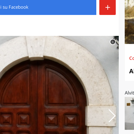
+
di
su Facebook
O
SARDEGNA
c
C
A
Alvi