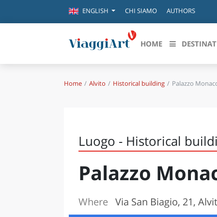
CHI SIAMO
AUTHORS
ENGLISH
HOME
DESTINAT
Home
Alvito
Historical building
Palazzo Monac
Destinazioni in evidenza
Scopri
CANAZEI
ABRU
VENEZIA
BASI
MILANO
Luogo - Historical build
FIRENZE
CALA
NAPOLI
Palazzo Mona
CAMP
BOLOGNA
LA SILA
EMIL
IL SALENTO
Where
Via San Biagio, 21, Alvi
FRIUL
RIMINI