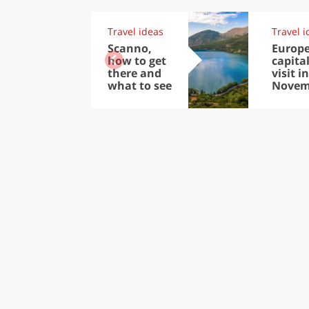
Travel ideas
Travel i
Scanno,
Europ
how to get
capital
there and
visit in
what to see
Novem