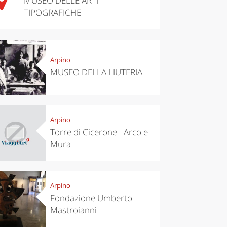
MUSEO DELLE ARTI
TIPOGRAFICHE
chen
Kitchen
tumn in
Sibari's Rice
ntino:
the best rice
 apples,
in Italy
Arpino
es,
MUSEO DELLA LIUTERIA
eses and
ìga
Arpino
Torre di Cicerone - Arco e
Mura
Arpino
Fondazione Umberto
Mastroianni