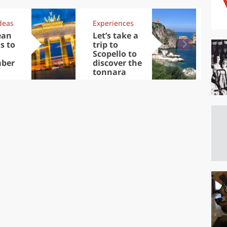
deas
Experiences
Kit
ean
Let’s take a
Au
s to
trip to
Tre
Scopello to
DOC
ber
discover the
win
tonnara
che
Ciu