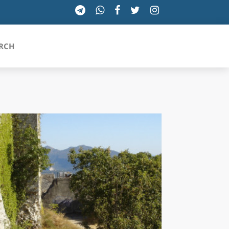
RCH
SICILIA
TOSCANA
TRENTINO-ALTO ADIGE
UMBRIA
VALLE D'AOSTA
VENETO