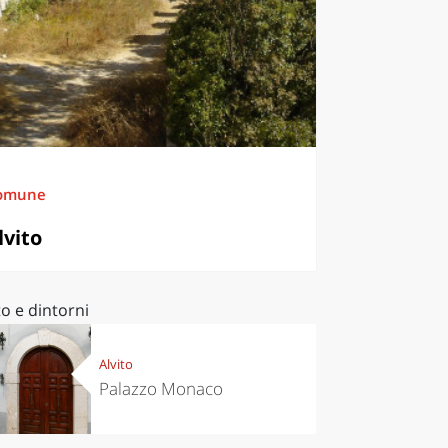
omune
lvito
to e dintorni
Alvito
Palazzo Monaco