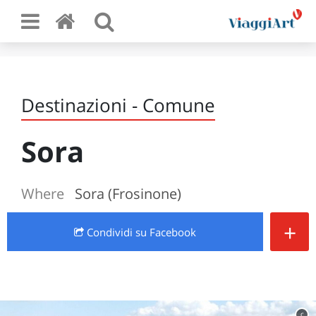
Destinazioni - Comune
Sora
Where
Sora (Frosinone)
+
Condividi
su Facebook
c