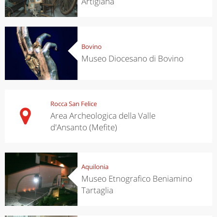
Artigiana
Bovino
Museo Diocesano di Bovino
Rocca San Felice
Area Archeologica della Valle
d'Ansanto (Mefite)
Aquilonia
Museo Etnografico Beniamino
Tartaglia