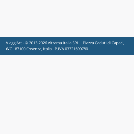
ViaggiArt - © 2013-2026 Altrama Italia SRL | Piazza Caduti di Capaci,
6/C - 87100 Cosenza, Italia - P.IVA 03321690780