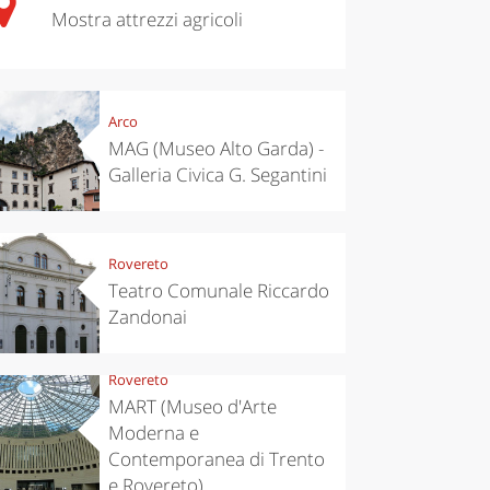
Mostra attrezzi agricoli
Arco
MAG (Museo Alto Garda) -
Galleria Civica G. Segantini
eriences
Kitchen
’s take a
Sibari's Rice
p to
the best rice
pello to
in Italy
Rovereto
cover the
nnara
Teatro Comunale Riccardo
Zandonai
Rovereto
MART (Museo d'Arte
Moderna e
Contemporanea di Trento
e Rovereto)