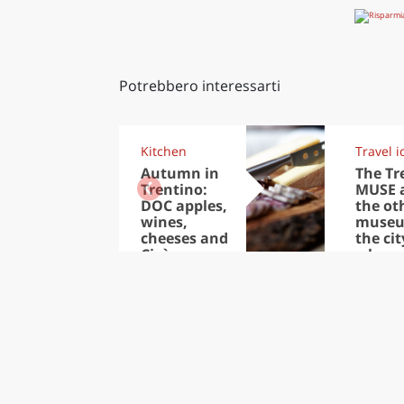
Potrebbero interessarti
Kitchen
Travel i
Autumn in
The Tr
Trentino:
MUSE 
DOC apples,
the ot
wines,
museu
cheeses and
the cit
Ciuìga
where
people 
better