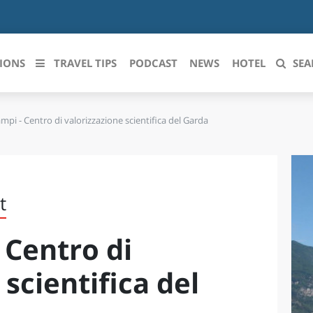
IONS
TRAVEL TIPS
PODCAST
NEWS
HOTEL
SEA
ampi - Centro di valorizzazione scientifica del Garda
 le regioni italiane
ZZO
LIGURIA
LICATA
LOMBARDIA
t
BRIA
MARCHE
 Centro di
ANIA
MOLISE
IA-ROMAGNA
PIEMONTE
scientifica del
I-VENEZIA GIULIA
PUGLIA