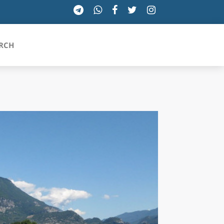
RCH
SICILIA
TOSCANA
TRENTINO-ALTO ADIGE
UMBRIA
VALLE D'AOSTA
VENETO