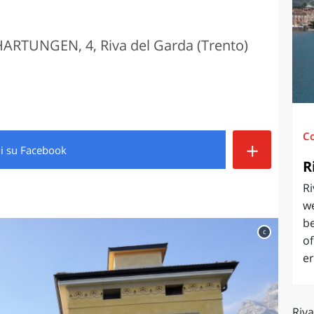
O
SARDEGNA
RTUNGEN, 4, Riva del Garda (Trento)
C
+
di
su Facebook
R
Ri
w
b
c
o
er
Riva