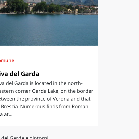
omune
iva del Garda
va del Garda is located in the north-
estern corner Garda Lake, on the border
etween the province of Verona and that
f Brescia. Numerous finds from Roman
a at...
 del Garda e dintorni