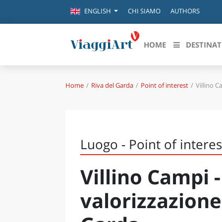
CHI SIAMO
AUTHORS
ENGLISH
HOME
DESTINAT
Home
Riva del Garda
Point of interest
Villino C
Destinazioni in evidenza
Scopri
CANAZEI
ABRU
VENEZIA
BASI
MILANO
Luogo - Point of interes
FIRENZE
CALA
NAPOLI
Villino Campi -
CAMP
BOLOGNA
LA SILA
EMIL
valorizzazione 
IL SALENTO
FRIUL
RIMINI