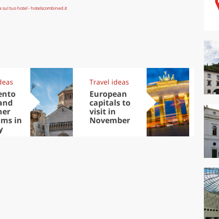
deas
Travel ideas
Exp
ento
European
Let
and
capitals to
tri
her
visit in
Sco
ms in
November
dis
y
to
live