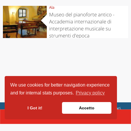
Ala
Museo del pianoforte antico -
Accademia internazionale di
interpretazione musicale su
strumenti d'epoca
We use cookies for better navigation experience
and for internal stats purposes.
Privacy policy
ViaggiArt - © 2013-2026 Altrama Italia SRL | Piazza Caduti di Capaci,
I Got it!
Accetto
6/C - 87100 Cosenza, Italia - P.IVA 03321690780
CONTACT(0464583653)