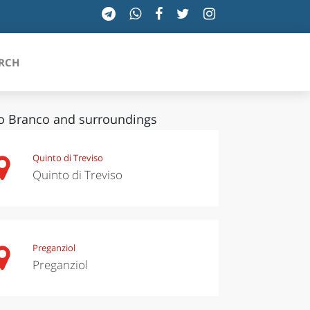
RCH
o Branco and surroundings
SICILIA
Quinto di Treviso
Quinto di Treviso
TOSCANA
TRENTINO-ALTO ADIGE
UMBRIA
Preganziol
Preganziol
VALLE D'AOSTA
VENETO