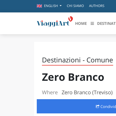
CHI SIAMO
AUTHORS
ENGLISH
HOME
DESTINAT
Destinazioni in evidenza
Scopri
CANAZEI
ABRU
Destinazioni - Comune
VENEZIA
BASI
MILANO
Zero Branco
FIRENZE
CALA
NAPOLI
CAMP
BOLOGNA
Where
Zero Branco (Treviso)
LA SILA
EMIL
IL SALENTO
Condivi
FRIUL
RIMINI