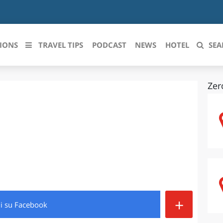
IONS
TRAVEL TIPS
PODCAST
NEWS
HOTEL
SEA
Zer
 le regioni italiane
ZZO
LIGURIA
LICATA
LOMBARDIA
BRIA
MARCHE
ANIA
MOLISE
IA-ROMAGNA
PIEMONTE
+
di
su Facebook
I-VENEZIA GIULIA
PUGLIA