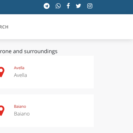
RCH
rone and surroundings
SICILIA
Avella
Avella
TOSCANA
TRENTINO-ALTO ADIGE
UMBRIA
Baiano
Baiano
VALLE D'AOSTA
VENETO