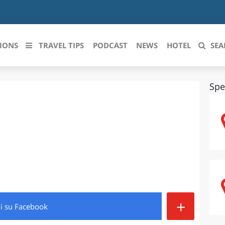
IONS
TRAVEL TIPS
PODCAST
NEWS
HOTEL
SEA
Spe
 le regioni italiane
ZZO
LIGURIA
LICATA
LOMBARDIA
BRIA
MARCHE
ANIA
MOLISE
IA-ROMAGNA
PIEMONTE
+
di
su Facebook
I-VENEZIA GIULIA
PUGLIA