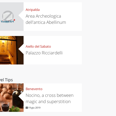
Atripalda
Area Archeologica
dell'antica Abellinum
Aiello del Sabato
Palazzo Ricciardelli
el Tips
Benevento
Nocino, a cross between
magic and superstition
19 giu 2019