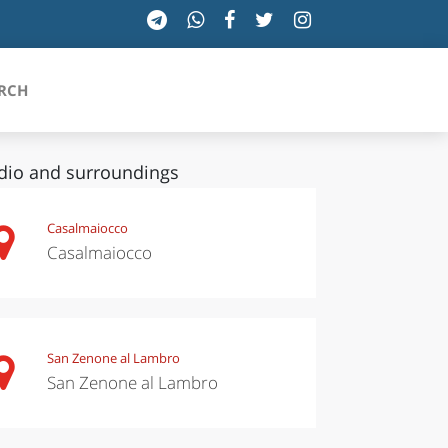
RCH
dio and surroundings
SICILIA
Casalmaiocco
Casalmaiocco
TOSCANA
TRENTINO-ALTO ADIGE
UMBRIA
San Zenone al Lambro
San Zenone al Lambro
VALLE D'AOSTA
VENETO