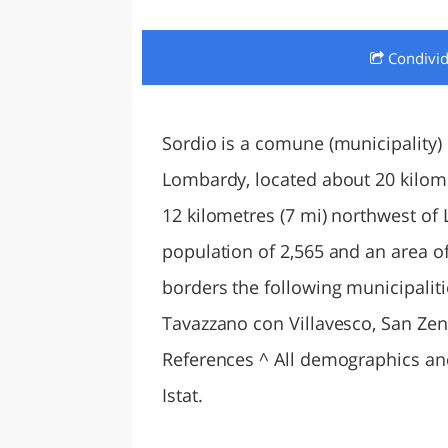
LAZI
Condivi
Sordio is a comune (municipality) i
Lombardy, located about 20 kilome
12 kilometres (7 mi) northwest of 
population of 2,565 and an area of
borders the following municipaliti
Tavazzano con Villavesco, San Ze
References ^ All demographics and ot
Istat.