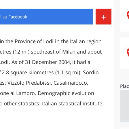
O
SARDEGNA
+
di
su Facebook
n the Province of Lodi in the Italian region
tres (12 mi) southeast of Milan and about
Lodi. As of 31 December 2004, it had a
 2.8 square kilometres (1.1 sq mi). Sordio
es: Vizzolo Predabissi, Casalmaiocco,
Pla
none al Lambro. Demographic evolution
her statistics: Italian statistical institute