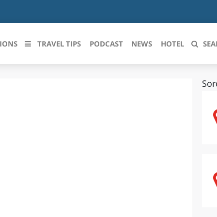
IONS
TRAVEL TIPS
PODCAST
NEWS
HOTEL
SEA
Sor
 le regioni italiane
ZZO
LIGURIA
LICATA
LOMBARDIA
BRIA
MARCHE
ANIA
MOLISE
IA-ROMAGNA
PIEMONTE
I-VENEZIA GIULIA
PUGLIA