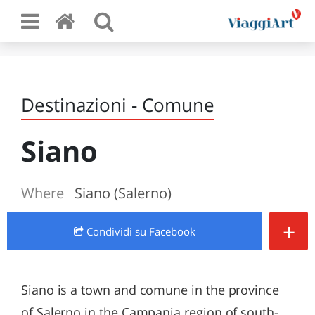
Destinazioni - Comune
Siano
Where
Siano (Salerno)
+
Condividi
su Facebook
Siano is a town and comune in the province
of Salerno in the Campania region of south-