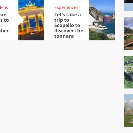
deas
Experiences
Kit
ean
Let’s take a
Au
s to
trip to
Tre
Scopello to
DOC
ber
discover the
win
tonnara
che
Ciu