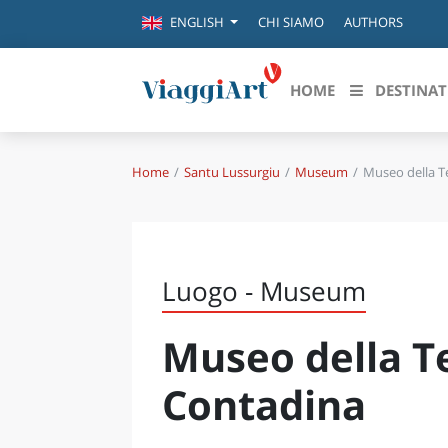
CHI SIAMO
AUTHORS
ENGLISH
HOME
DESTINAT
Home
Santu Lussurgiu
Museum
Museo della T
Destinazioni in evidenza
Scopri
CANAZEI
ABRU
VENEZIA
BASI
MILANO
Luogo - Museum
FIRENZE
CALA
NAPOLI
Museo della T
CAMP
BOLOGNA
LA SILA
EMIL
Contadina
IL SALENTO
FRIUL
RIMINI