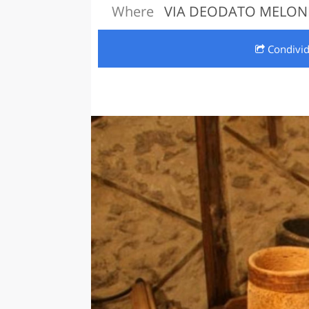
Where
VIA DEODATO MELONI, 
LAZI
Condivi