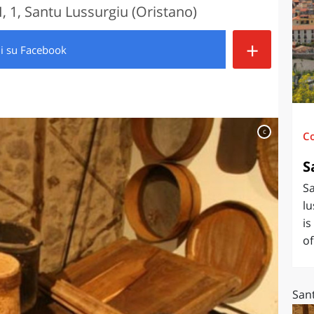
1, Santu Lussurgiu (Oristano)
O
SARDEGNA
+
di
su Facebook
c
C
S
Sa
lu
is
of
San