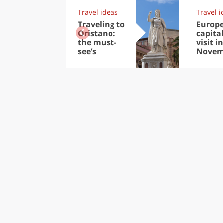
Travel ideas
Travel i
Traveling to
Europ
Oristano:
capital
the must-
visit in
see’s
Novem