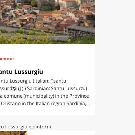
omune
antu Lussurgiu
ntu Lussurgiu (Italian: [ˈsantu
ssurdʒiu] ( ) Sardinian: Santu Lussurzu)
 a comune (municipality) in the Province
 Oristano in the Italian region Sardinia,...
tu Lussurgiu e dintorni