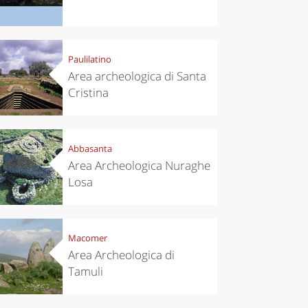
chen
Kitchen
tumn in
Sibari's Rice
ntino:
the best rice
 apples,
in Italy
Paulilatino
es,
Area archeologica di Santa
eses and
Cristina
ìga
Abbasanta
Area Archeologica Nuraghe
Losa
Macomer
Area Archeologica di
Tamuli