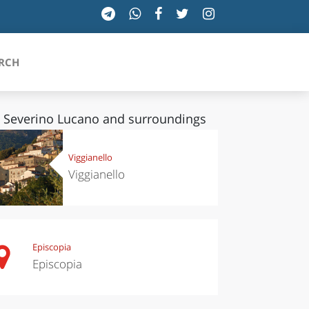
RCH
 Severino Lucano and surroundings
SICILIA
Viggianello
Viggianello
TOSCANA
TRENTINO-ALTO ADIGE
UMBRIA
Episcopia
Episcopia
VALLE D'AOSTA
VENETO