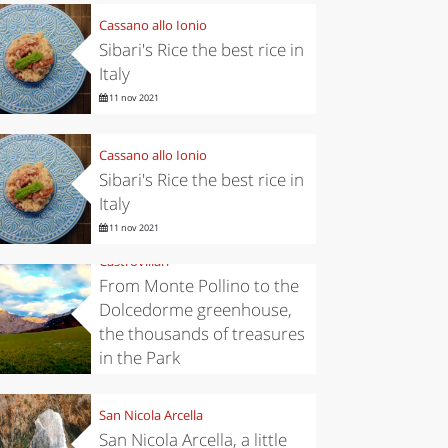
Cassano allo Ionio
Sibari's Rice the best rice in
Italy
11 nov 2021
Cassano allo Ionio
Sibari's Rice the best rice in
Italy
11 nov 2021
Castrovillari
From Monte Pollino to the
Dolcedorme greenhouse,
the thousands of treasures
in the Park
6 nov 2019
San Nicola Arcella
San Nicola Arcella, a little