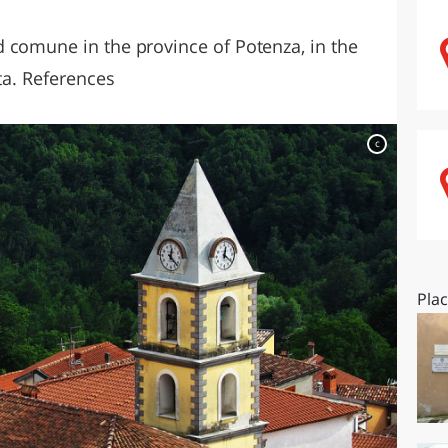
O
SARDEGNA
 comune in the province of Potenza, in the
ata. References
c
Pla