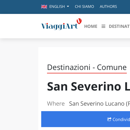
CHI SIAMO
AUTHORS
ENGLISH
HOME
DESTINAT
Destinazioni in evidenza
Scopri
CANAZEI
ABRU
Destinazioni - Comune
VENEZIA
BASI
MILANO
San Severino 
FIRENZE
CALA
NAPOLI
CAMP
BOLOGNA
Where
San Severino Lucano (
LA SILA
EMIL
IL SALENTO
Condivi
FRIUL
RIMINI