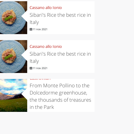
Cassano allo Ionio
Sibari's Rice the best rice in
Italy
11 nov 2021
Cassano allo Ionio
Sibari's Rice the best rice in
Italy
11 nov 2021
Castrovillari
From Monte Pollino to the
Dolcedorme greenhouse,
the thousands of treasures
in the Park
6 nov 2019