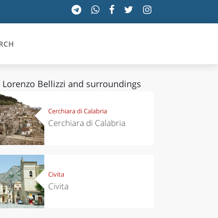
RCH
 Lorenzo Bellizzi and surroundings
SICILIA
Cerchiara di Calabria
Cerchiara di Calabria
TOSCANA
TRENTINO-ALTO ADIGE
UMBRIA
Civita
Civita
VALLE D'AOSTA
VENETO