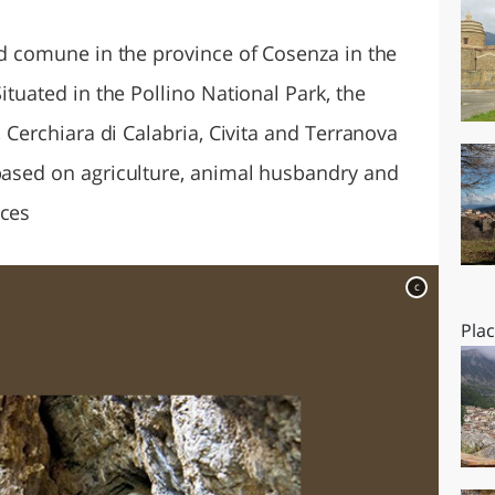
O
SARDEGNA
and comune in the province of Cosenza in the
Situated in the Pollino National Park, the
i, Cerchiara di Calabria, Civita and Terranova
 based on agriculture, animal husbandry and
nces
c
Pla