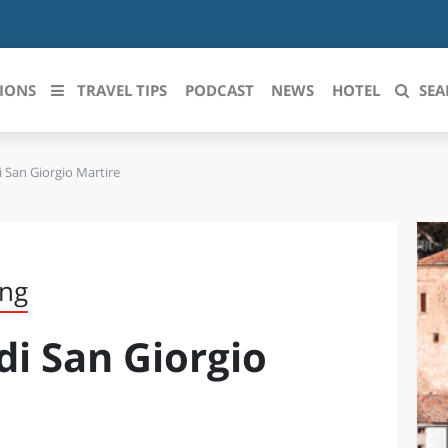
IONS
TRAVEL TIPS
PODCAST
NEWS
HOTEL
SEA
 San Giorgio Martire
 le regioni italiane
ZZO
LIGURIA
LICATA
LOMBARDIA
ing
BRIA
MARCHE
di San Giorgio
ANIA
MOLISE
IA-ROMAGNA
PIEMONTE
I-VENEZIA GIULIA
PUGLIA