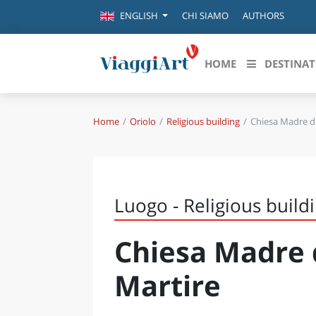
CHI SIAMO
AUTHORS
ENGLISH
HOME
DESTINAT
Home
Oriolo
Religious building
Chiesa Madre di
Destinazioni in evidenza
Scopri
CANAZEI
ABRU
VENEZIA
BASI
MILANO
Luogo - Religious build
FIRENZE
CALA
NAPOLI
Chiesa Madre 
CAMP
BOLOGNA
LA SILA
EMIL
Martire
IL SALENTO
FRIUL
RIMINI