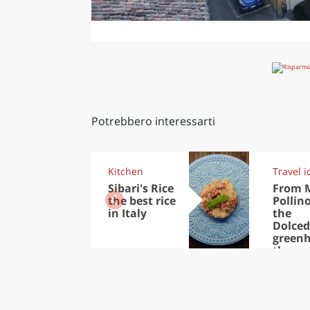
Potrebbero interessarti
Kitchen
Travel i
Sibari's Rice
From 
the best rice
Pollino
in Italy
the
Dolce
greenh
the
thous
of tre
in the