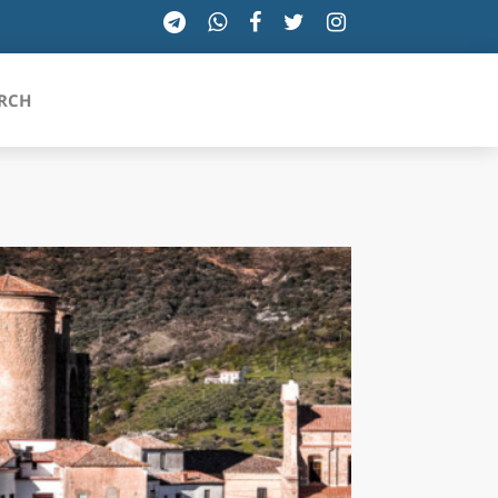
RCH
SICILIA
TOSCANA
TRENTINO-ALTO ADIGE
UMBRIA
VALLE D'AOSTA
VENETO