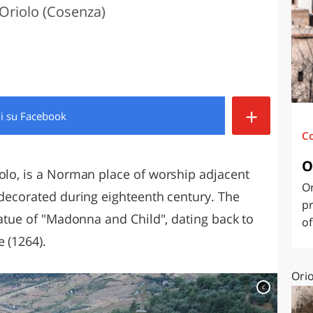
 Oriolo (Cosenza)
O
SARDEGNA
+
di
su Facebook
C
O
iolo, is a Norman place of worship adjacent
Or
 decorated during eighteenth century. The
pr
statue of "Madonna and Child", dating back to
of
e (1264).
Orio
c