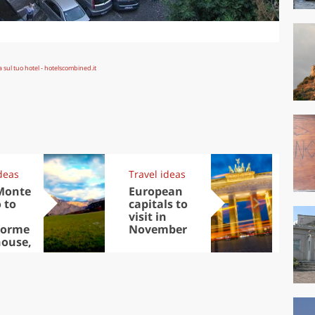
deas
Travel ideas
Exp
Monte
European
Let
 to
capitals to
tri
visit in
Sco
dorme
November
dis
ouse,
to
ands
asures
 Park