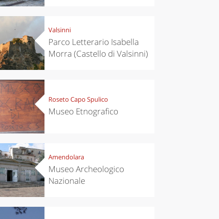
Valsinni
Parco Letterario Isabella
Morra (Castello di Valsinni)
Roseto Capo Spulico
Museo Etnografico
eriences
Kitchen
’s take a
Autumn in
p to
Trentino:
pello to
DOC apples,
Amendolara
cover the
wines,
nnara
cheeses and
Museo Archeologico
Ciuìga
Nazionale