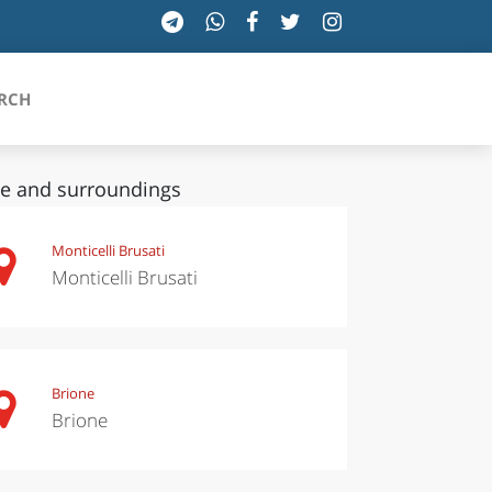
RCH
 and surroundings
SICILIA
Monticelli Brusati
Monticelli Brusati
TOSCANA
TRENTINO-ALTO ADIGE
UMBRIA
Brione
Brione
VALLE D'AOSTA
VENETO