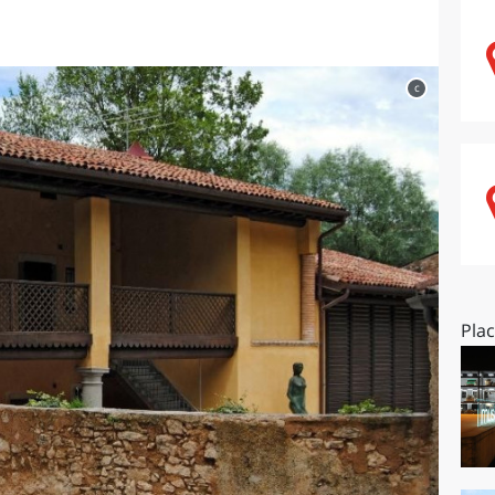
O
SARDEGNA
c
Pla