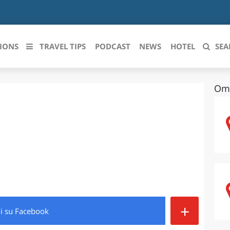
IONS
TRAVEL TIPS
PODCAST
NEWS
HOTEL
SEA
Ome
 le regioni italiane
ZZO
LIGURIA
LICATA
LOMBARDIA
BRIA
MARCHE
ANIA
MOLISE
IA-ROMAGNA
PIEMONTE
+
di
su Facebook
I-VENEZIA GIULIA
PUGLIA