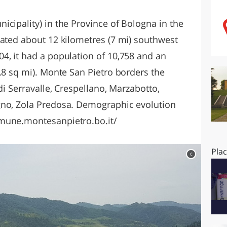
O
SARDEGNA
cipality) in the Province of Bologna in the
cated about 12 kilometres (7 mi) southwest
4, it had a population of 10,758 and an
.8 sq mi). Monte San Pietro borders the
di Serravalle, Crespellano, Marzabotto,
gno, Zola Predosa. Demographic evolution
mune.montesanpietro.bo.it/
Pla
c