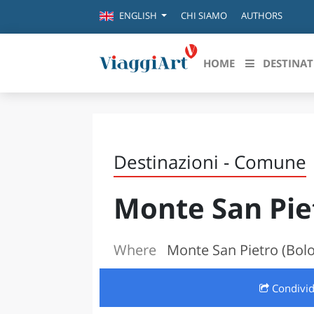
CHI SIAMO
AUTHORS
ENGLISH
HOME
DESTINAT
Destinazioni in evidenza
Scopri
CANAZEI
ABRU
Destinazioni - Comune
VENEZIA
BASI
MILANO
Monte San Pie
FIRENZE
CALA
NAPOLI
CAMP
BOLOGNA
Where
Monte San Pietro (Bol
LA SILA
EMIL
IL SALENTO
Condivi
FRIUL
RIMINI