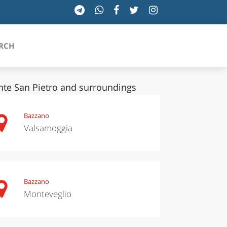
RCH
te San Pietro and surroundings
SICILIA
Bazzano
Valsamoggia
TOSCANA
TRENTINO-ALTO ADIGE
UMBRIA
Bazzano
Monteveglio
VALLE D'AOSTA
VENETO