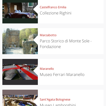
Castelfranco Emilia
Collezione Righini
Marzabotto
Parco Storico di Monte Sole -
Fondazione
Maranello
Museo Ferrari Maranello
Sant'Agata Bolognese
Museo Lamborghini