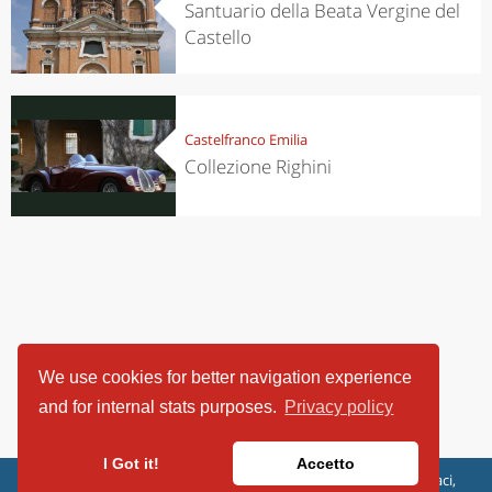
Santuario della Beata Vergine del
Castello
Castelfranco Emilia
Collezione Righini
We use cookies for better navigation experience
and for internal stats purposes.
Privacy policy
I Got it!
Accetto
ViaggiArt - © 2013-2026 Altrama Italia SRL | Piazza Caduti di Capaci,