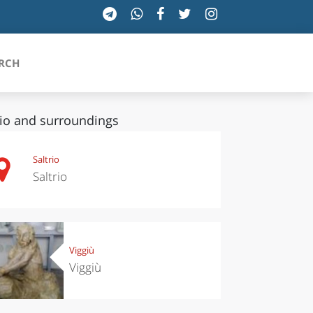
RCH
vio and surroundings
SICILIA
Saltrio
Saltrio
TOSCANA
TRENTINO-ALTO ADIGE
UMBRIA
Viggiù
Viggiù
VALLE D'AOSTA
VENETO