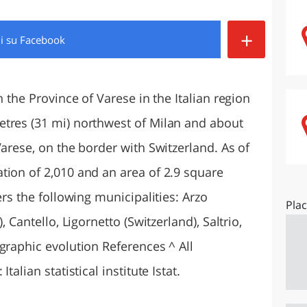
O
SARDEGNA
+
di
su Facebook
n the Province of Varese in the Italian region
tres (31 mi) northwest of Milan and about
Varese, on the border with Switzerland. As of
tion of 2,010 and an area of 2.9 square
ers the following municipalities: Arzo
Pla
, Cantello, Ligornetto (Switzerland), Saltrio,
graphic evolution References ^ All
talian statistical institute Istat.