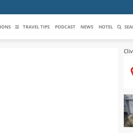
IONS
TRAVEL TIPS
PODCAST
NEWS
HOTEL
SEA
Cli
 le regioni italiane
ZZO
LIGURIA
LICATA
LOMBARDIA
BRIA
MARCHE
ANIA
MOLISE
IA-ROMAGNA
PIEMONTE
I-VENEZIA GIULIA
PUGLIA