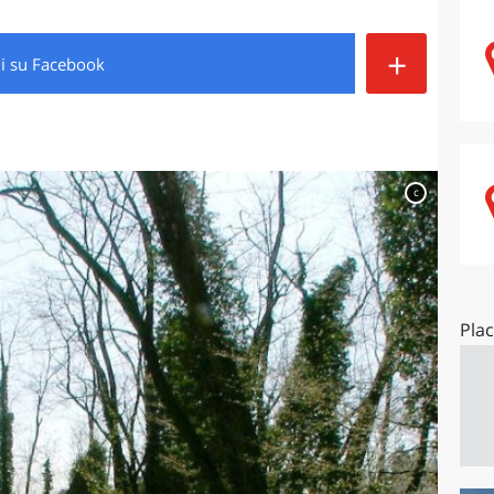
O
SARDEGNA
+
di
su Facebook
c
Pla