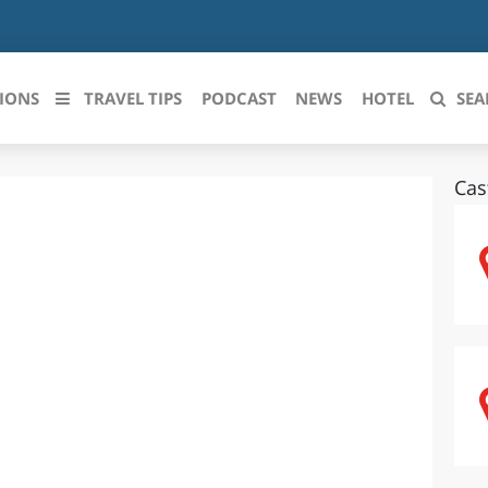
IONS
TRAVEL TIPS
PODCAST
NEWS
HOTEL
SEA
Cas
 le regioni italiane
ZZO
LIGURIA
LICATA
LOMBARDIA
BRIA
MARCHE
ANIA
MOLISE
IA-ROMAGNA
PIEMONTE
I-VENEZIA GIULIA
PUGLIA