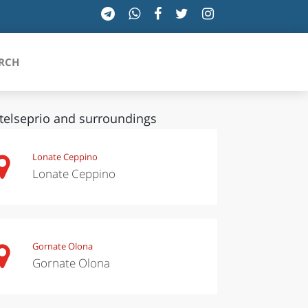
RCH
telseprio and surroundings
SICILIA
Lonate Ceppino
Lonate Ceppino
TOSCANA
TRENTINO-ALTO ADIGE
UMBRIA
Gornate Olona
Gornate Olona
VALLE D'AOSTA
VENETO