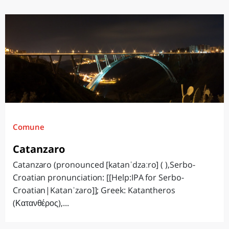
Comune
Catanzaro
Catanzaro (pronounced [katanˈdzaːro] ( ),Serbo-
Croatian pronunciation: [[Help:IPA for Serbo-
Croatian|Katanˈzaro]]; Greek: Katantheros
(Κατανθέρος),...