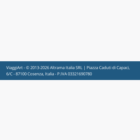
ViaggiArt - © 2013-2026 Altrama Italia SRL | Piazza Caduti di Capaci,
6/C - 87100 Cosenza, Italia - P.IVA 03321690780