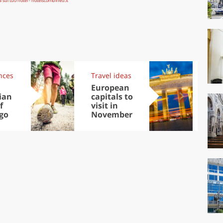
nces
Travel ideas
Exp
European
Let
ian
capitals to
tri
f
visit in
Sco
go
November
dis
to