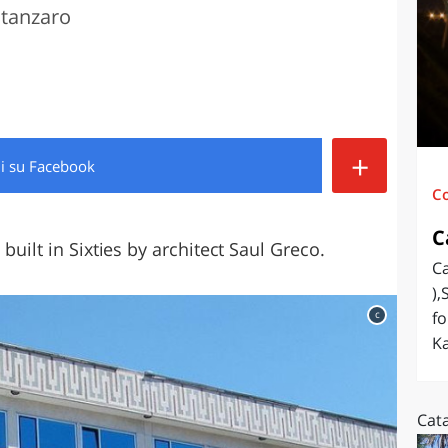
atanzaro
O
SARDEGNA
+
di
su Facebook
C
C
built in Sixties by architect Saul Greco.
Ca
),
c
fo
Ka
Cat