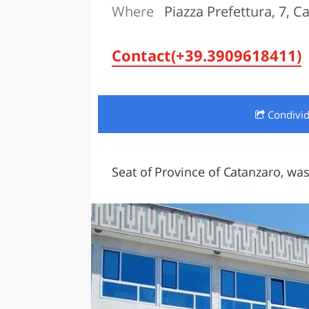
Where
Piazza Prefettura, 7, C
LAZI
Contact(+39.3909618411)
Condivi
Seat of Province of Catanzaro, was 