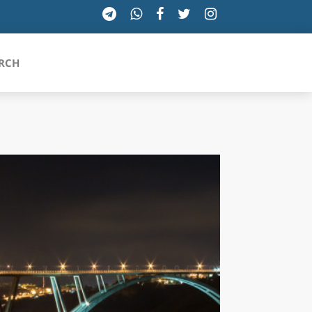
RCH
SICILIA
TOSCANA
TRENTINO-ALTO ADIGE
UMBRIA
VALLE D'AOSTA
VENETO