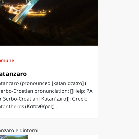
omune
atanzaro
tanzaro (pronounced [katanˈdzaːro] (
Serbo-Croatian pronunciation: [[Help:IPA
r Serbo-Croatian|Katanˈzaro]]; Greek:
tantheros (Κατανθέρος),...
anzaro e dintorni