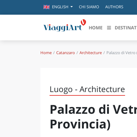
CHI SIAMO
AUTHORS
ENGLISH
HOME
DESTINAT
Home
Catanzaro
Architecture
Palazzo di Vetro 
Destinazioni in evidenza
Scopri
CANAZEI
ABRU
VENEZIA
BASI
MILANO
Luogo - Architecture
FIRENZE
CALA
NAPOLI
Palazzo di Vetr
CAMP
BOLOGNA
LA SILA
EMIL
Provincia)
IL SALENTO
FRIUL
RIMINI