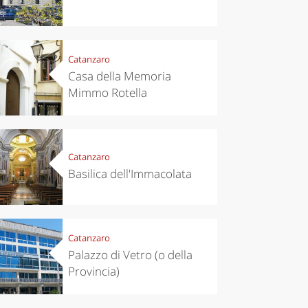
Catanzaro
Casa della Memoria
Mimmo Rotella
eriences
Kitchen
’s take a
Autumn in
p to
Trentino:
pello to
DOC apples,
cover the
wines,
Catanzaro
nnara
cheeses and
Basilica dell'Immacolata
Ciuìga
Catanzaro
Palazzo di Vetro (o della
Provincia)