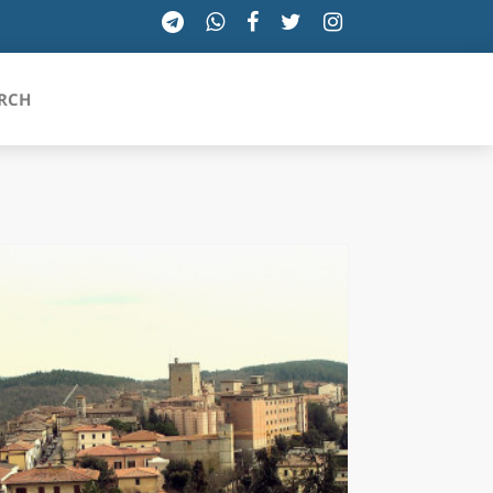
RCH
SICILIA
TOSCANA
TRENTINO-ALTO ADIGE
UMBRIA
VALLE D'AOSTA
VENETO