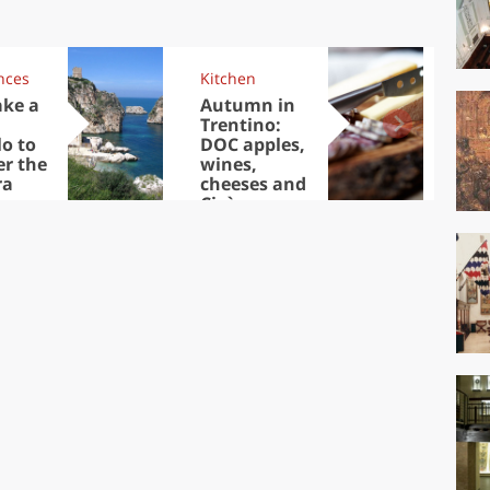
nces
Kitchen
Kit
ake a
Autumn in
Sib
Trentino:
the
lo to
DOC apples,
in 
er the
wines,
ra
cheeses and
Ciuìga