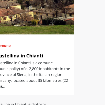
omune
astellina in Chianti
stellina in Chianti is a comune
unicipality) of c. 2,800 inhabitants in the
ovince of Siena, in the Italian region
scany, located about 35 kilometres (22
)...
ellina in Chianti e dintorni