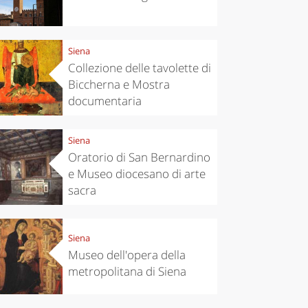
Siena
Collezione delle tavolette di
Biccherna e Mostra
documentaria
chen
Travel ideas
Siena
ari's Rice
Travelling to
 best rice
Puglia by
Oratorio di San Bernardino
Italy
car: the
e Museo diocesano di arte
perfect
sacra
itinerary
Siena
Museo dell'opera della
metropolitana di Siena
Siena