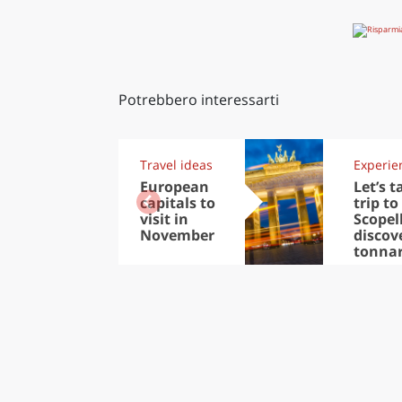
Potrebbero interessarti
Travel ideas
Experie
European
Let’s t
capitals to
trip to
visit in
Scopel
November
discov
tonna