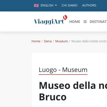
CHI SIAMO
AUTHORS
ENGLISH
HOME
DESTINAT
Home
Siena
Museum
Museo della nobile contr
Destinazioni in evidenza
Scopri
CANAZEI
ABRU
VENEZIA
BASI
MILANO
Luogo - Museum
FIRENZE
CALA
NAPOLI
Museo della n
CAMP
BOLOGNA
LA SILA
EMIL
Bruco
IL SALENTO
FRIUL
RIMINI