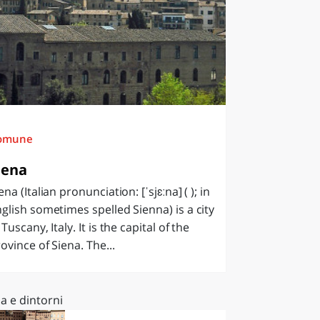
omune
iena
ena (Italian pronunciation: [ˈsjɛːna] ( ); in
glish sometimes spelled Sienna) is a city
 Tuscany, Italy. It is the capital of the
ovince of Siena. The...
a e dintorni