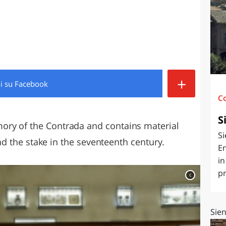
O
SARDEGNA
+
di
su Facebook
C
S
ory of the Contrada and contains material
Si
 and the stake in the seventeenth century.
En
in
pr
c
Sien