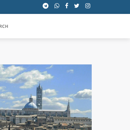
RCH
SICILIA
TOSCANA
TRENTINO-ALTO ADIGE
UMBRIA
VALLE D'AOSTA
VENETO