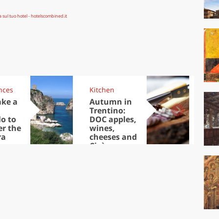
nces
Kitchen
Kit
ake a
Autumn in
Sib
Trentino:
the
lo to
DOC apples,
in 
er the
wines,
ra
cheeses and
Ciuìga