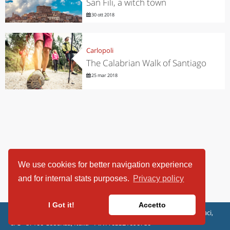
San Fili, a witch town
30 ott 2018
Carlopoli
The Calabrian Walk of Santiago
25 mar 2018
We use cookies for better navigation experience
and for internal stats purposes.
Privacy policy
I Got it!
Accetto
ViaggiArt - © 2013-2026 Altrama Italia SRL | Piazza Caduti di Capaci,
6/C - 87100 Cosenza, Italia - P.IVA 03321690780