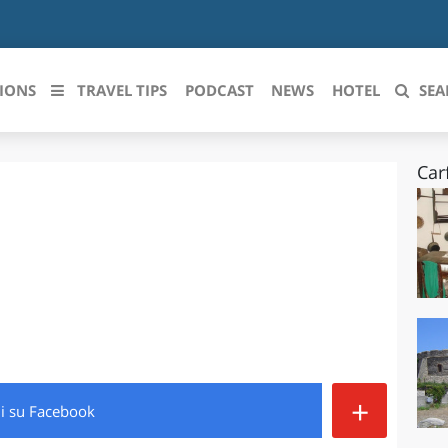
IONS
TRAVEL TIPS
PODCAST
NEWS
HOTEL
SEA
Car
 le regioni italiane
ZZO
LIGURIA
LICATA
LOMBARDIA
BRIA
MARCHE
ANIA
MOLISE
IA-ROMAGNA
PIEMONTE
+
di
su Facebook
I-VENEZIA GIULIA
PUGLIA