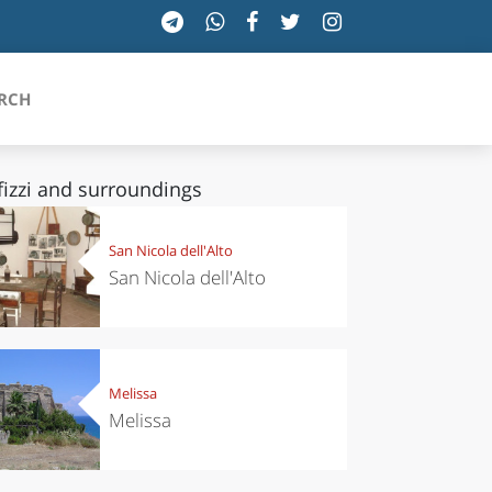
RCH
fizzi and surroundings
SICILIA
San Nicola dell'Alto
San Nicola dell'Alto
TOSCANA
TRENTINO-ALTO ADIGE
UMBRIA
Melissa
Melissa
VALLE D'AOSTA
VENETO