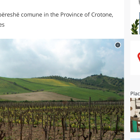
O
SARDEGNA
 Arbëreshë comune in the Province of Crotone,
es
c
Pla