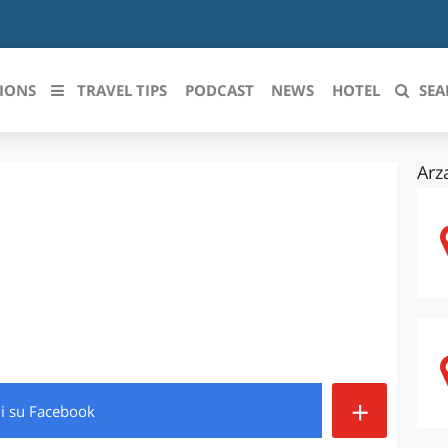
IONS
TRAVEL TIPS
PODCAST
NEWS
HOTEL
SEA
Arz
 le regioni italiane
ZZO
LIGURIA
LICATA
LOMBARDIA
BRIA
MARCHE
ANIA
MOLISE
IA-ROMAGNA
PIEMONTE
+
di
su Facebook
I-VENEZIA GIULIA
PUGLIA