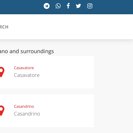
RCH
ano and surroundings
SICILIA
Casavatore
Casavatore
TOSCANA
TRENTINO-ALTO ADIGE
UMBRIA
Casandrino
Casandrino
VALLE D'AOSTA
VENETO