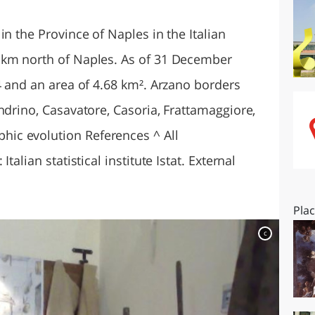
O
SARDEGNA
in the Province of Naples in the Italian
 km north of Naples. As of 31 December
4 and an area of 4.68 km². Arzano borders
ndrino, Casavatore, Casoria, Frattamaggiore,
ic evolution References ^ All
talian statistical institute Istat. External
Pla
c