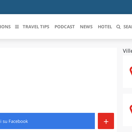
IONS
TRAVEL TIPS
PODCAST
NEWS
HOTEL
SEA
Vil
 le regioni italiane
ZZO
LIGURIA
LICATA
LOMBARDIA
BRIA
MARCHE
ANIA
MOLISE
IA-ROMAGNA
PIEMONTE
+
di
su Facebook
I-VENEZIA GIULIA
PUGLIA