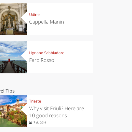
Udine
Cappella Manin
Lignano Sabbiadoro
Faro Rosso
el Tips
Trieste
Why visit Friuli? Here are
10 good reasons
17 giu 2019