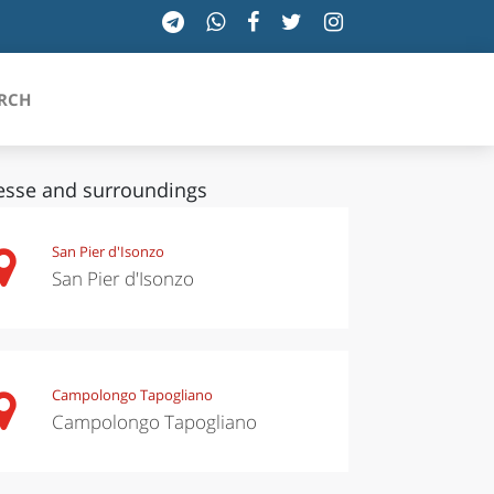
RCH
lesse and surroundings
SICILIA
San Pier d'Isonzo
San Pier d'Isonzo
TOSCANA
TRENTINO-ALTO ADIGE
UMBRIA
Campolongo Tapogliano
Campolongo Tapogliano
VALLE D'AOSTA
VENETO