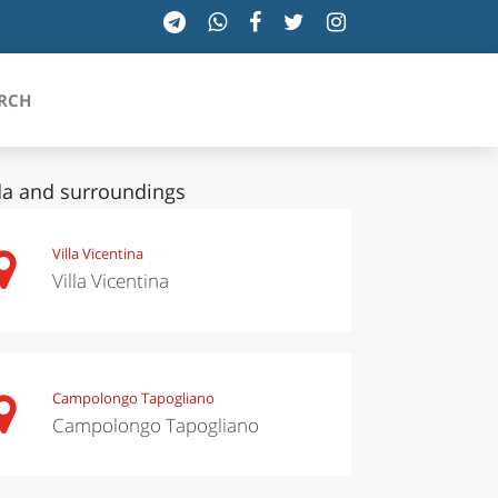
RCH
a and surroundings
SICILIA
Villa Vicentina
Villa Vicentina
TOSCANA
TRENTINO-ALTO ADIGE
UMBRIA
Campolongo Tapogliano
Campolongo Tapogliano
VALLE D'AOSTA
VENETO