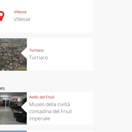
Villesse
Villesse
Turriaco
Turriaco
ces
Aiello del Friuli
Museo della civiltà
contadina del Friuli
imperiale