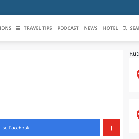
IONS
TRAVEL TIPS
PODCAST
NEWS
HOTEL
SEA
Rud
 le regioni italiane
ZZO
LIGURIA
LICATA
LOMBARDIA
BRIA
MARCHE
ANIA
MOLISE
IA-ROMAGNA
PIEMONTE
+
di
su Facebook
I-VENEZIA GIULIA
PUGLIA