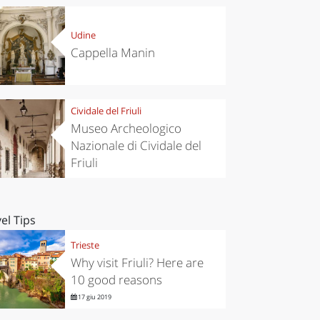
Udine
Cappella Manin
Cividale del Friuli
Museo Archeologico
Nazionale di Cividale del
Friuli
el Tips
Trieste
Why visit Friuli? Here are
10 good reasons
17 giu 2019