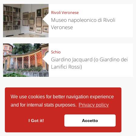
Rivoli Veronese
Museo napoleonico di Rivoli
Veronese
Schio
Giardino Jacquard (o Giardino dei
Lanifici Rossi)
We use cookies for better navigation experience
and for internal stats purposes.
Privacy policy
I Got it!
Accetto