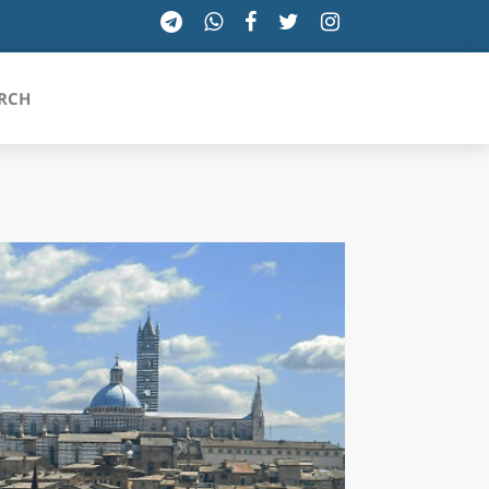
RCH
SICILIA
TOSCANA
TRENTINO-ALTO ADIGE
UMBRIA
VALLE D'AOSTA
VENETO