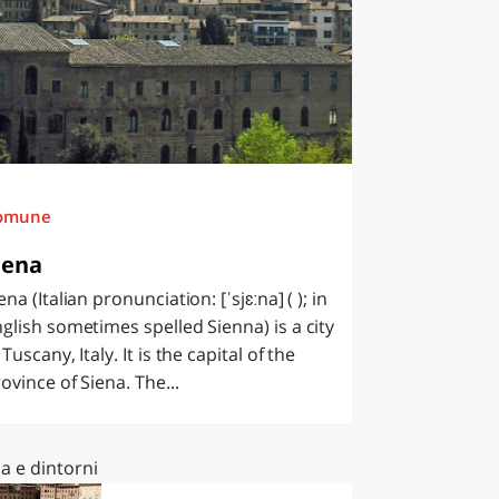
omune
iena
ena (Italian pronunciation: [ˈsjɛːna] ( ); in
glish sometimes spelled Sienna) is a city
 Tuscany, Italy. It is the capital of the
ovince of Siena. The...
a e dintorni