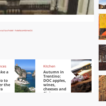
nces
Kitchen
Kit
ake a
Autumn in
Sib
Trentino:
the
lo to
DOC apples,
in 
er the
wines,
ra
cheeses and
Ciuìga