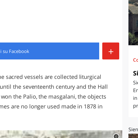
O
SARDEGNA
+
di
su Facebook
C
S
sacred vessels are collected liturgical
Si
 until the seventeenth century and the Hall
En
won the Palio, the masgalani, the objects
in
pr
umes are no longer used made ​​in 1878 in
Sien
c