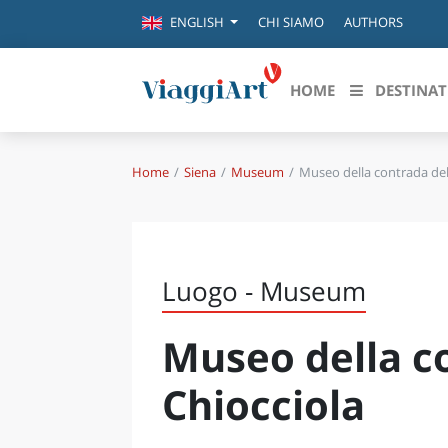
CHI SIAMO
AUTHORS
ENGLISH
HOME
DESTINAT
Home
Siena
Museum
Museo della contrada del
Destinazioni in evidenza
Scopri
CANAZEI
ABRU
VENEZIA
BASI
MILANO
Luogo - Museum
FIRENZE
CALA
NAPOLI
Museo della c
CAMP
BOLOGNA
LA SILA
EMIL
Chiocciola
IL SALENTO
FRIUL
RIMINI