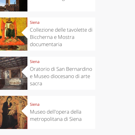
Siena
Collezione delle tavolette di
Biccherna e Mostra
documentaria
Siena
Oratorio di San Bernardino
e Museo diocesano di arte
sacra
chen
Travel ideas
ari's Rice
Travelling to
 best rice
Puglia by
Italy
car: the
Siena
perfect
Museo dell'opera della
itinerary
metropolitana di Siena
Siena