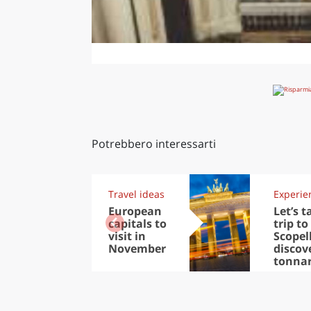
Potrebbero interessarti
Travel ideas
Experie
European
Let’s t
capitals to
trip to
visit in
Scopel
November
discov
tonna