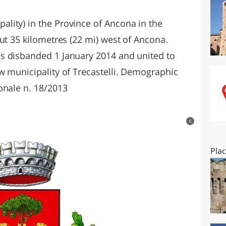
O
SARDEGNA
lity) in the Province of Ancona in the
ut 35 kilometres (22 mi) west of Ancona.
s disbanded 1 January 2014 and united to
w municipality of Trecastelli. Demographic
onale n. 18/2013
c
Pla