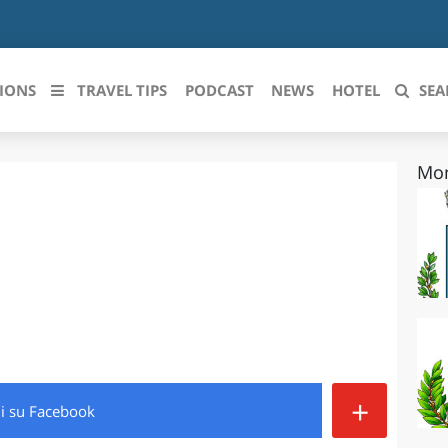
IONS
TRAVEL TIPS
PODCAST
NEWS
HOTEL
SEA
Mon
 le regioni italiane
ZZO
LIGURIA
LICATA
LOMBARDIA
BRIA
MARCHE
ANIA
MOLISE
IA-ROMAGNA
PIEMONTE
+
di
su Facebook
I-VENEZIA GIULIA
PUGLIA