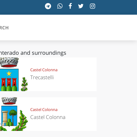
RCH
terado and surroundings
SICILIA
Castel Colonna
Trecastelli
TOSCANA
TRENTINO-ALTO ADIGE
UMBRIA
Castel Colonna
Castel Colonna
VALLE D'AOSTA
VENETO