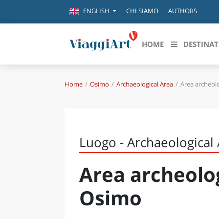
CHI SIAMO
AUTHORS
ENGLISH
HOME
DESTINAT
Home
Osimo
Archaeological Area
Area archeol
Destinazioni in evidenza
Scopri
CANAZEI
ABRU
VENEZIA
BASI
MILANO
Luogo - Archaeological
FIRENZE
CALA
NAPOLI
Area archeolo
CAMP
BOLOGNA
LA SILA
EMIL
Osimo
IL SALENTO
FRIUL
RIMINI