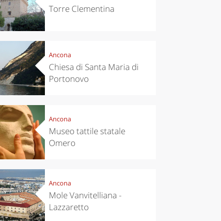
Torre Clementina
Ancona
chen
Travel ideas
Chiesa di Santa Maria di
ari's Rice
Travelling to
Portonovo
 best rice
Puglia by
Italy
car: the
perfect
itinerary
Ancona
Museo tattile statale
Omero
Ancona
Mole Vanvitelliana -
Lazzaretto