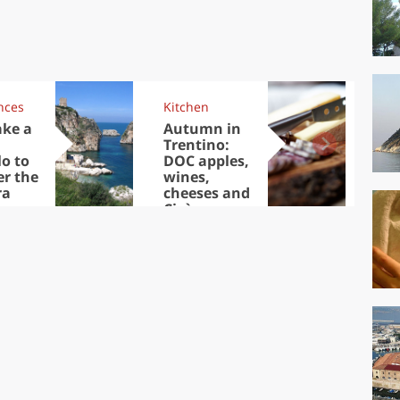
nces
Kitchen
Kit
ake a
Autumn in
Sib
Trentino:
the
lo to
DOC apples,
in 
er the
wines,
ra
cheeses and
Ciuìga