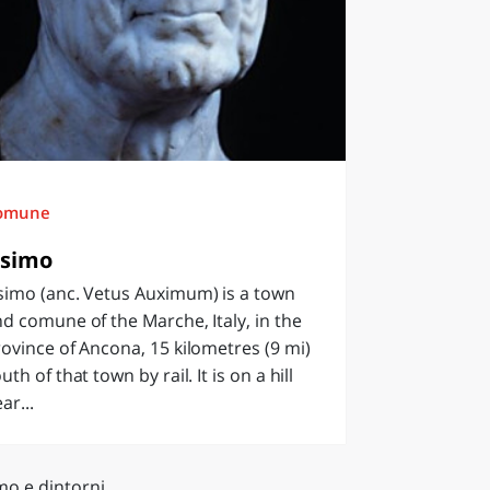
omune
simo
simo (anc. Vetus Auximum) is a town
d comune of the Marche, Italy, in the
ovince of Ancona, 15 kilometres (9 mi)
uth of that town by rail. It is on a hill
ar...
mo e dintorni