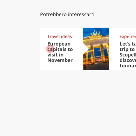
Potrebbero interessarti
Travel ideas
Experie
European
Let’s t
capitals to
trip to
visit in
Scopel
November
discov
tonna