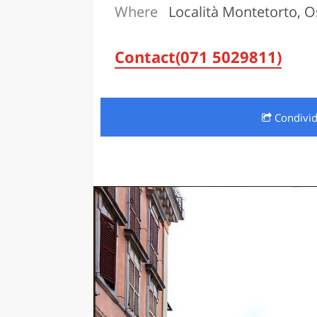
Where
Località Montetorto, 
LAZI
Contact(071 5029811)
Condivi