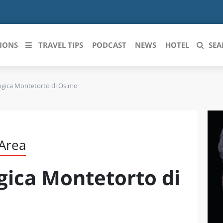
IONS
TRAVEL TIPS
PODCAST
NEWS
HOTEL
SEA
ogica Montetorto di Osimo
 le regioni italiane
ZZO
LIGURIA
LICATA
LOMBARDIA
 Area
BRIA
MARCHE
gica Montetorto di
ANIA
MOLISE
IA-ROMAGNA
PIEMONTE
I-VENEZIA GIULIA
PUGLIA