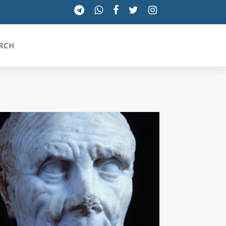
RCH
SICILIA
TOSCANA
TRENTINO-ALTO ADIGE
UMBRIA
VALLE D'AOSTA
VENETO