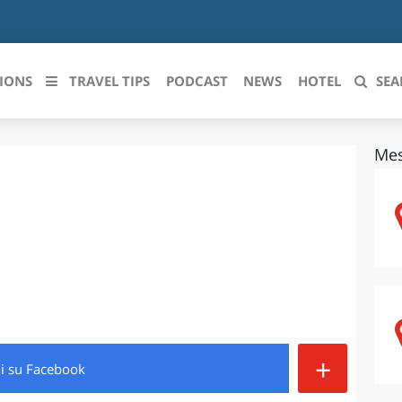
IONS
TRAVEL TIPS
PODCAST
NEWS
HOTEL
SEA
Mes
 le regioni italiane
ZZO
LIGURIA
LICATA
LOMBARDIA
BRIA
MARCHE
ANIA
MOLISE
IA-ROMAGNA
PIEMONTE
+
di
su Facebook
I-VENEZIA GIULIA
PUGLIA