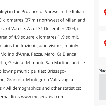
O
SARDEGNA
y) in the Province of Varese in the Italian
 kilometres (37 mi) northwest of Milan and
est of Varese. As of 31 December 2004, it
rea of 4.9 square kilometres (1.9 sq mi).
tains the frazioni (subdivisions, mainly
 Molino d'Anna, Pezza, Maro, Cà Bianca
glio, Gesiola del monte San Martino, and Le
llowing municipalities: Brissago-
Pla
no, Grantola, Montegrino Valtravaglia.
^ All demographics and other statistics:
. External links www.mesenzana.com