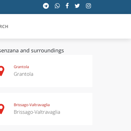
RCH
enzana and surroundings
SICILIA
Grantola
Grantola
TOSCANA
TRENTINO-ALTO ADIGE
UMBRIA
Brissago-Valtravaglia
Brissago-Valtravaglia
VALLE D'AOSTA
VENETO