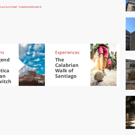
ons
Experiences
Trav
gend
The
Eu
Calabrian
cap
tica
Walk of
visi
San
Santiago
No
 witch