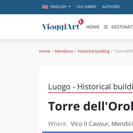
CHI SIAMO
AUTHORS
ENGLISH
HOME
DESTINAT
Home
Mendicino
Historical building
Torre dell
Destinazioni in evidenza
Scopri
CANAZEI
ABRU
VENEZIA
BASI
MILANO
Luogo - Historical build
FIRENZE
CALA
NAPOLI
Torre dell'Oro
CAMP
BOLOGNA
LA SILA
EMIL
IL SALENTO
Where
Vico II Cavour, Mendic
FRIUL
RIMINI