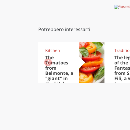
Potrebbero interessarti
Kitchen
Traditi
The
The le
Tomatoes
of the
from
Fantas
Belmonte, a
from 
"giant" in
Fili, a
the kitchen
town
for Summer