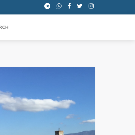
RCH
SICILIA
TOSCANA
TRENTINO-ALTO ADIGE
UMBRIA
VALLE D'AOSTA
VENETO