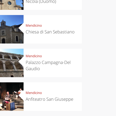
Nicola (Duomo)
Mendicino
Chiesa di San Sebastiano
el ideas
Experiences
ropean
Let’s take a
itals to
trip to
Mendicino
t in
Scopello to
Palazzo Campagna-Del
vember
discover the
Gaudio
tonnara
Mendicino
Anfiteatro San Giuseppe