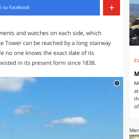
+
di
su Facebook
O
SARDEGNA
ements and watches on each side, which
 The Tower can be reached by a long stairway
ile no one knows the exact date of its
C
xisted in its present form since 1838.
M
Me
c
at
th
of
Men