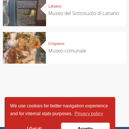
Latiano
Museo del Sottosuolo di Latiano
Crispiano
Museo comunale
We use cookies for better navigation experience
and for internal stats purposes.
Privacy policy
I Got it!
Accetto