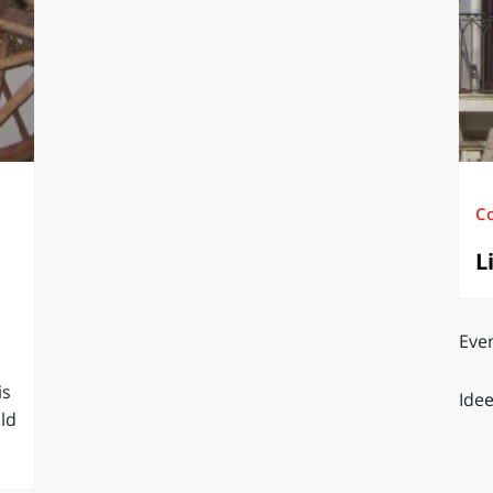
O
SARDEGNA
C
L
Even
is
Idee
ld