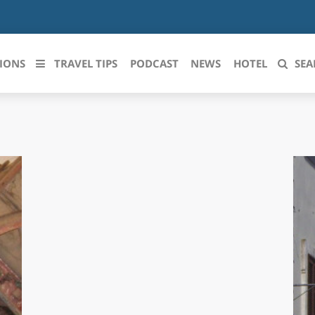
IONS
TRAVEL TIPS
PODCAST
NEWS
HOTEL
SEA
 le regioni italiane
ZZO
LIGURIA
LICATA
LOMBARDIA
BRIA
MARCHE
ANIA
MOLISE
IA-ROMAGNA
PIEMONTE
I-VENEZIA GIULIA
PUGLIA