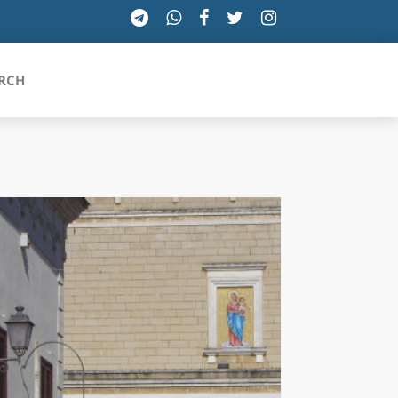
RCH
SICILIA
TOSCANA
TRENTINO-ALTO ADIGE
UMBRIA
VALLE D'AOSTA
VENETO