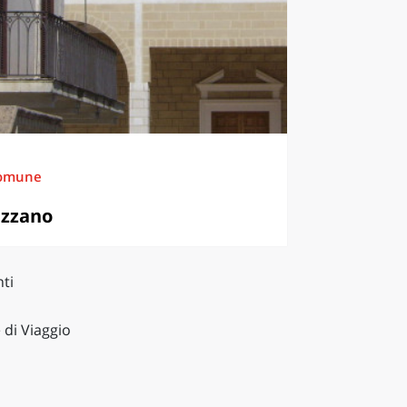
omune
izzano
ti
 di Viaggio