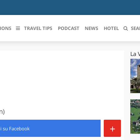
IONS
TRAVEL TIPS
PODCAST
NEWS
HOTEL
SEA
La 
 le regioni italiane
ZZO
LIGURIA
LICATA
LOMBARDIA
BRIA
MARCHE
ANIA
MOLISE
n)
IA-ROMAGNA
PIEMONTE
+
di
su Facebook
I-VENEZIA GIULIA
PUGLIA