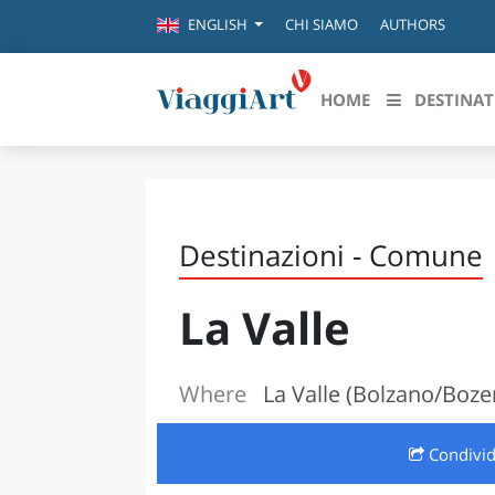
CHI SIAMO
AUTHORS
ENGLISH
HOME
DESTINAT
Destinazioni in evidenza
Scopri
CANAZEI
ABRU
Destinazioni - Comune
VENEZIA
BASI
MILANO
La Valle
FIRENZE
CALA
NAPOLI
CAMP
BOLOGNA
Where
La Valle (Bolzano/Boze
LA SILA
EMIL
IL SALENTO
Condivi
FRIUL
RIMINI