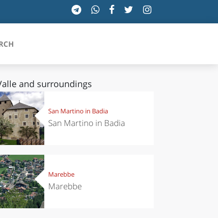
RCH
Valle and surroundings
SICILIA
San Martino in Badia
San Martino in Badia
TOSCANA
TRENTINO-ALTO ADIGE
UMBRIA
Marebbe
Marebbe
VALLE D'AOSTA
VENETO