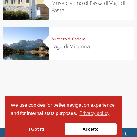
Museo ladino di Fassa di Vigo di
Fassa
Auronzo di Cadore
Lago di Misurina
We use cookies for better navigation experience
and for internal stats purposes.
Privacy policy
I Got it!
Accetto
ViaggiArt - © 2013-2026 Altrama Italia SRL | Piazza Caduti di Capaci,