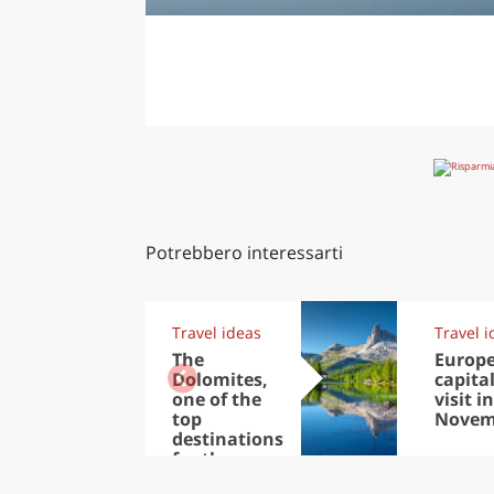
Potrebbero interessarti
Travel ideas
Travel i
The
Europ
Dolomites,
capital
one of the
visit in
top
Novem
destinations
for the
summer of