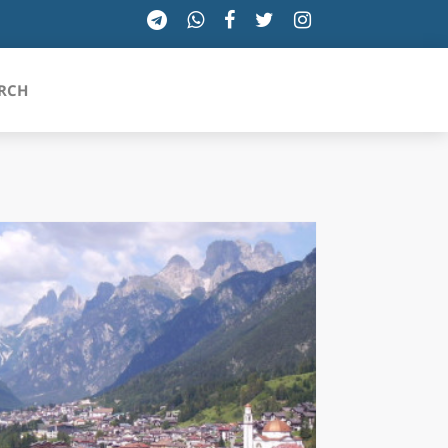
RCH
SICILIA
TOSCANA
TRENTINO-ALTO ADIGE
UMBRIA
VALLE D'AOSTA
VENETO