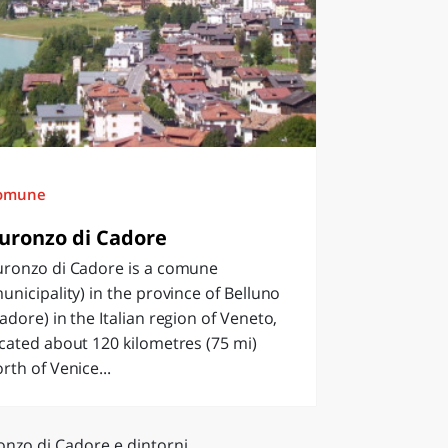
omune
uronzo di Cadore
uronzo di Cadore is a comune
unicipality) in the province of Belluno
adore) in the Italian region of Veneto,
cated about 120 kilometres (75 mi)
rth of Venice...
onzo di Cadore e dintorni