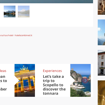
deas
Experiences
Kit
ean
Let’s take a
Au
s to
trip to
Tre
Scopello to
DOC
ber
discover the
win
tonnara
che
Ciu