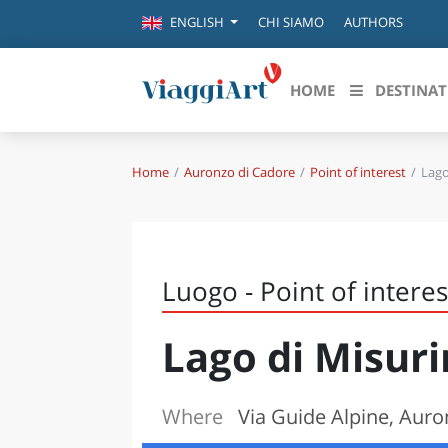
CHI SIAMO
AUTHORS
ENGLISH
HOME
DESTINAT
Home
Auronzo di Cadore
Point of interest
Lago
Destinazioni in evidenza
Scopri
CANAZEI
ABRU
VENEZIA
BASI
MILANO
Luogo - Point of interes
FIRENZE
CALA
NAPOLI
Lago di Misur
CAMP
BOLOGNA
LA SILA
EMIL
IL SALENTO
Where
Via Guide Alpine, Auro
FRIUL
RIMINI