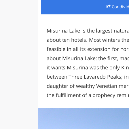
Condivi
LAZI
Misurina Lake is the largest natura
about ten hotels. Most winters th
feasible in all its extension for 
about Misurina Lake: the first, m
it wants Misurina was the only Ki
between Three Lavaredo Peaks; in 
daughter of wealthy Venetian merc
the fulfillment of a prophecy remi