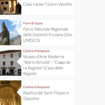
Casa natale Tiziano Vecellio
Forni di Sopra
Parco Naturale Regionale
delle Dolomiti Friulane (Sito
UNESCO)
Cortina d'Ampezzo
Museo d'Arte Moderna
"Mario Rimoldi" - “Ciaṣa de
ra Regoles” (Casa delle
chen
Kitchen
Regole)
tumn in
Sibari's Rice
ntino:
the best rice
 apples,
in Italy
Cortina d'Ampezzo
es,
Basilica dei Santi Filippo e
eses and
ìga
Giacomo