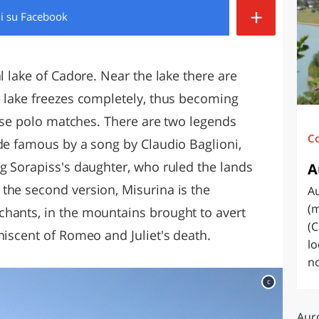
+
di
su Facebook
O
SARDEGNA
l lake of Cadore. Near the lake there are
e lake freezes completely, thus becoming
horse polo matches. There are two legends
C
ade famous by a song by Claudio Baglioni,
ng Sorapiss's daughter, who ruled the lands
A
the second version, Misurina is the
A
(m
hants, in the mountains brought to avert
(C
niscent of Romeo and Juliet's death.
lo
no
c
Aur